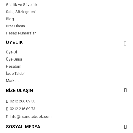
Gizlilik ve Güvenlik
Satış Sözleşmesi
Blog
Bize Ulaşın
Hesap Numaraları
ÜYELİK
Üye Ol
Üye Girişi
Hesabım
İade Talebi
Markalar
BİZE ULAŞIN
0212 266 09 50
0212 216 89 73
info@fsbnotebook.com
SOSYAL MEDYA