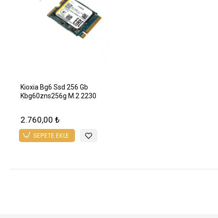
Kioxia Bg6 Ssd 256 Gb
Kbg60zns256g M.2 2230
2.760,00 ₺
SEPETE EKLE