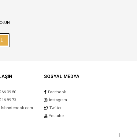
 OLUN
OL
LAŞIN
SOSYAL MEDYA
266 09 50
Facebook
216 89 73
İnstagram
@fsbnotebook.com
Twitter
Youtube