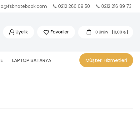
nfo@fsbnotebook.com
0212 266 09 50
0212 216 89 73
Üyelik
Favoriler
0 ürün - [0,00 ₺]
E
LAPTOP BATARYA
Müşteri Hizmetleri