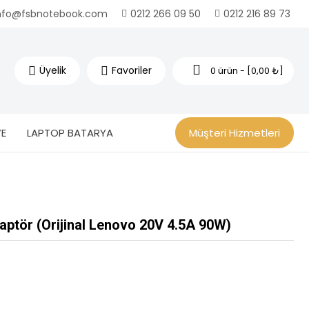
nfo@fsbnotebook.com
0212 266 09 50
0212 216 89 73
Üyelik
Favoriler
0 ürün - [0,00 ₺]
E
LAPTOP BATARYA
Müşteri Hizmetleri
tör (Orijinal Lenovo 20V 4.5A 90W)