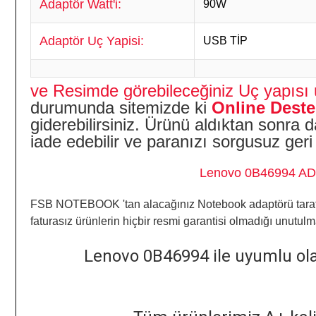
Adaptör Watt'i:
90W
Adaptör Uç Yapisi:
USB TİP
ve Resimde görebileceğiniz Uç yapısı 
durumunda sitemizde ki
Online Deste
giderebilirsiniz. Ürünü aldıktan sonr
iade edebilir ve paranızı sorgusuz geri a
Lenovo 0B46994 ADAP
FSB NOTEBOOK 'tan alacağınız
Notebook
adaptörü tara
faturasız ürünlerin hiçbir resmi garantisi olmadığı
unutulm
Lenovo 0B46994 ile uyumlu olan