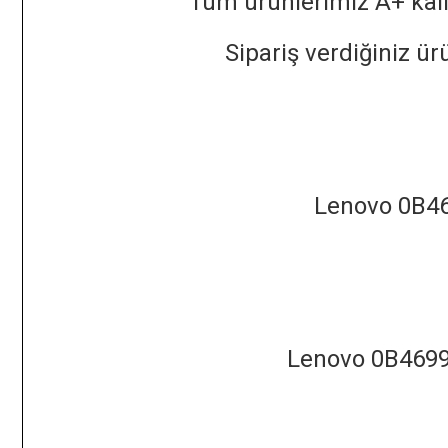
Tüm ürünlerimiz A+ kalit
Sipariş verdiğiniz ü
Lenovo 0B46
Lenovo 0B46994