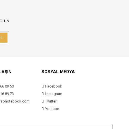
 OLUN
OL
LAŞIN
SOSYAL MEDYA
66 09 50
Facebook
16 89 73
İnstagram
fsbnotebook.com
Twitter
Youtube