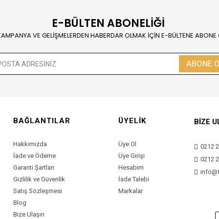
E-BÜLTEN ABONELİĞİ
KAMPANYA VE GELİŞMELERDEN HABERDAR OLMAK İÇİN E-BÜLTENE ABONE
ABONE 
BAĞLANTILAR
ÜYELİK
BİZE U
Hakkımızda
Üye Ol
0212 2
İade ve Ödeme
Üye Girişi
0212 2
Garanti Şartları
Hesabım
info@
Gizlilik ve Güvenlik
İade Talebi
Satış Sözleşmesi
Markalar
Blog
Bize Ulaşın