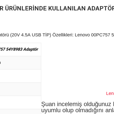
İR ÜRÜNLERİNDE KULLANILAN ADAPTÖ
törü (
20V
4.5A
USB TİP)
Özellikleri: Lenovo 00PC757 
57 54Y8983 Adaptör
n
Lenovo 0B469
Şuan incelemiş olduğunuz
uyumlu olup olmadığını anl