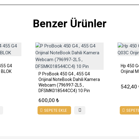
Benzer Ürünler
455 G4
Hp 450 G
 BLOK
Orijinal 
P ProBook 450 G4 , 455 G4
Orijinal NoteBook Dahili Kamera
Webcam (796997-2L5 ,
542,40 
DFSMK018544CC4) 10 Pin
600,00 ₺
SEPETE EKLE
SEPETE