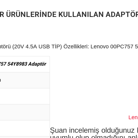
İR ÜRÜNLERİNDE KULLANILAN ADAPTÖ
törü (
20V
4.5A
USB TİP)
Özellikleri: Lenovo 00PC757 
57 54Y8983 Adaptör
n
Lenovo 45N04
Şuan incelemiş olduğunuz
uyumlu olup olmadığını anl