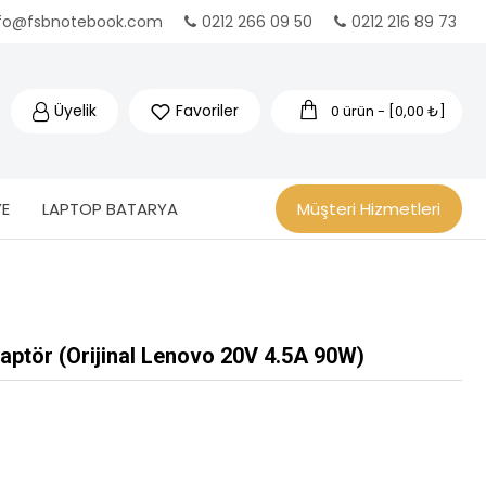
nfo@fsbnotebook.com
0212 266 09 50
0212 216 89 73
Üyelik
Favoriler
0 ürün - [0,00 ₺]
E
LAPTOP BATARYA
Müşteri Hizmetleri
tör (Orijinal Lenovo 20V 4.5A 90W)