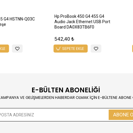
P ProBook 450 G4 , 455 G4
455 G4
Orijinal NoteBook Dahili Kamera
Hp 450 G
 BLOK
Webcam (796997-2L5 ,
Orijinal 
DFSMK018544CC4) 10 Pin
600,00 ₺
542,40 
SEPETE EKLE
SEPE
E-BÜLTEN ABONELİĞİ
KAMPANYA VE GELİŞMELERDEN HABERDAR OLMAK İÇİN E-BÜLTENE ABONE
ABONE 