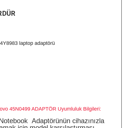
RDÜR
54Y8983 laptop adaptörü
99 ADAPTÖR
Uyumluluk Bilgileri:
Notebook
Adaptörünün cihazınızla
amak için model karşılaştırması