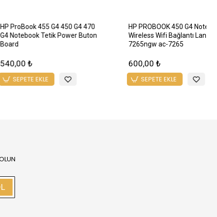
4 455 G4 HSTNN-Q03C
Hp 450 G4 455 G4 HSTNN-Q03C
Menteşe Kapağı
Orijinal Menteşe
₺
542,40 ₺
TE EKLE
SEPETE EKLE
 OLUN
OL