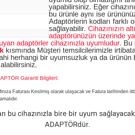
yapabilirsiniz. Eğer cihaz
bu ürünle aynı ise ürününüz
Adaptörlerin kodları farklı 
sağlayabilir.
Cihazınızın al
adaptörünüzün üzerinde yaz
uyan adaptörler cihazınızla uyumludur.
Bu 
k
kısmında Müşteri temsilcilerimizle irtib
a dahi herhangi bir uyumsuzluk ya da ürün
labilirsiniz.
TÖR
Garanti Bilgileri:
fınıza Faturası Kesilmiş olarak ulaşacak ve Fatura tarihinden itib
amalıdır.
 bu cihazınızla bire bir uyum sağlayacak
ADAPTÖRdür.