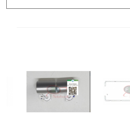
RETRO MSI BTY-M491
Notebook Bataryası - Ver.3 -
Beyaz Soket - 10 Pin 10 Hat
4.615,46 ₺