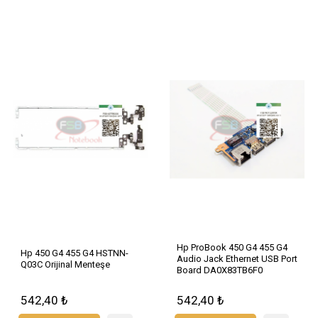
Hp ProBook 450 G4 455 G4
Hp 450 G4 455 G4 HSTNN-
Audio Jack Ethernet USB Port
Q03C Orijinal Menteşe
Board DA0X83TB6F0
542,40 ₺
542,40 ₺