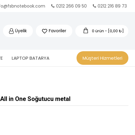
nfo@fsbnotebook.com
0212 266 09 50
0212 216 89 73
Üyelik
Favoriler
0 ürün - [0,00 ₺]
E
LAPTOP BATARYA
Müşteri Hizmetleri
ll in One Soğutucu metal