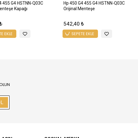
4 455 G4 HSTNN-Q03C
Hp 450 G4 455 G4 HSTNN-Q03C
Menteşe Kapağı
Orijinal Menteşe
₺
542,40 ₺
TE EKLE
SEPETE EKLE
 OLUN
OL