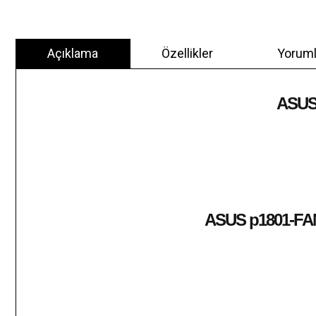
Açıklama
Özellikler
Yoruml
ASUS
ASUS p1801-F