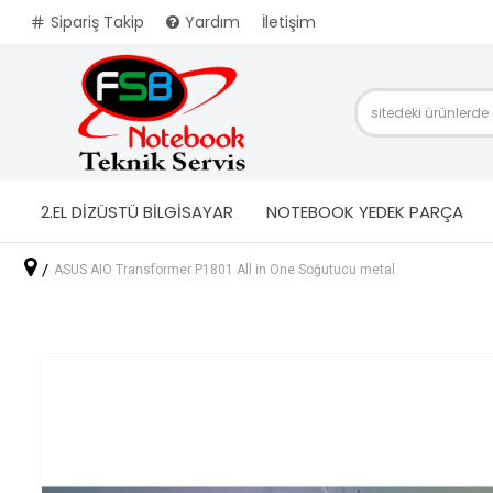
Sipariş Takip
Yardım
İletişim
2.EL DİZÜSTÜ BİLGİSAYAR
NOTEBOOK YEDEK PARÇA
ASUS AIO Transformer P1801 All in One Soğutucu metal