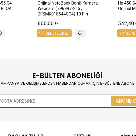
455 G4
Orijinal NoteBook Dahili Kamera
Hp 450 G
 BLOK
Webcam (796997-2L5 ,
Orijinal 
DFSMK018544CC4) 10 Pin
600,00 ₺
542,40 
SEPETE EKLE
SEPE
E-BÜLTEN ABONELİĞİ
KAMPANYA VE GELİŞMELERDEN HABERDAR OLMAK İÇİN E-BÜLTENE ABONE
ABONE 