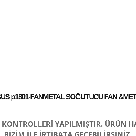
US p1801-FANMETAL SOĞUTUCU FAN &ME
E KONTROLLERİ YAPILMIŞTIR. ÜRÜN H
BİZİM İLE İRTİBATA GEÇEBİLİRSİNİZ.