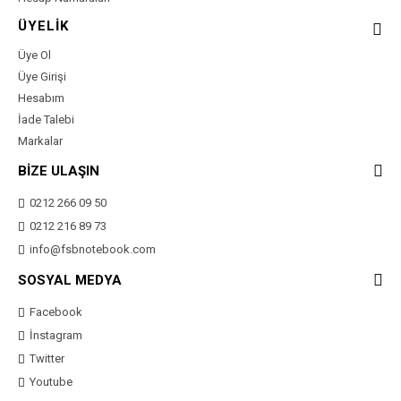
ÜYELİK
Üye Ol
Üye Girişi
Hesabım
İade Talebi
Markalar
BİZE ULAŞIN
0212 266 09 50
0212 216 89 73
info@fsbnotebook.com
SOSYAL MEDYA
Facebook
İnstagram
Twitter
Youtube