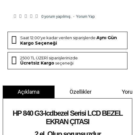
0 yorum yapılmış.
-
Yorum Yap
Aynı Gün
Saat 12:00'ye kadar verilen siparişlerde
Kargo Seçeneği
2500 TL ÜZERİ siparişlerinizde
Ücretsiz Kargo
seçeneği
Açıklama
Özellikler
Yoru
HP 840 G3-lcdbezel Serisi LCD BEZEL
EKRAN ÇITASI
2.el Olup sorunsuzdur