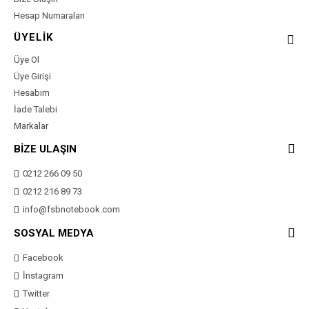
Hesap Numaraları
ÜYELİK
Üye Ol
Üye Girişi
Hesabım
İade Talebi
Markalar
BİZE ULAŞIN
0212 266 09 50
0212 216 89 73
info@fsbnotebook.com
SOSYAL MEDYA
Facebook
İnstagram
Twitter