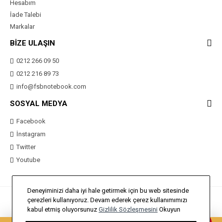
Hesabım
İade Talebi
Markalar
BİZE ULAŞIN
0212 266 09 50
0212 216 89 73
info@fsbnotebook.com
SOSYAL MEDYA
Facebook
İnstagram
Twitter
Youtube
Deneyiminizi daha iyi hale getirmek için bu web sitesinde
çerezleri kullanıyoruz. Devam ederek çerez kullanımımızı
Bu Site
Opencart Uzmanı
Elektronik Ürün Teması ile hazırlanmıştır.
1
kabul etmiş oluyorsunuz
Gizlilik Sözleşmesini
Okuyun